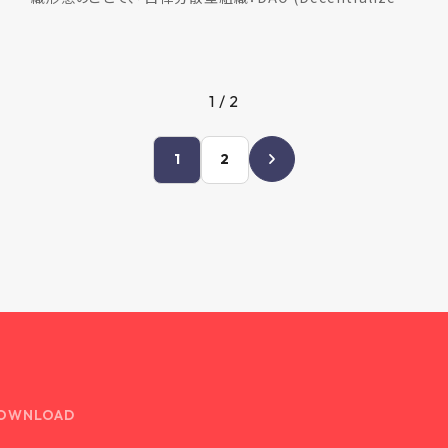
Autonomous Organizat […]
1 / 2
1
2
OWNLOAD