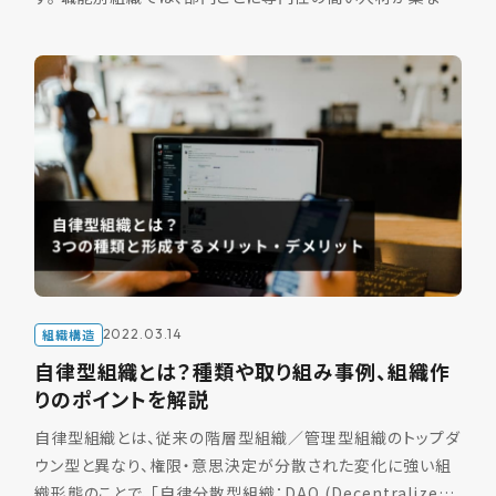
り、知識や技術の共有をするため、部門ごとの専門的なスキ
ル […]
組織構造
2022.03.14
自律型組織とは？種類や取り組み事例、組織作
りのポイントを解説
自律型組織とは、従来の階層型組織／管理型組織のトップダ
ウン型と異なり、権限・意思決定が分散された変化に強い組
織形態のことで、「自律分散型組織：DAO (Decentralized