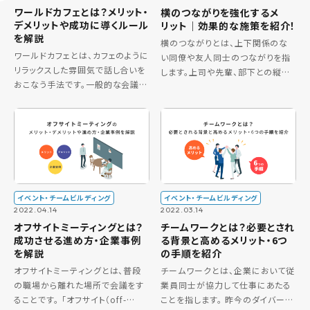
ワールドカフェとは？メリット・
横のつながりを強化するメ
デメリットや成功に導くルール
リット｜効果的な施策を紹介！
を解説
横のつながりとは、上下関係のな
ワールドカフェとは、カフェのように
い同僚や友人同士のつながりを指
リラックスした雰囲気で話し合いを
します。上司や先輩、部下との縦の
おこなう手法です。一般的な会議と
つながりよりも、プライベートな話
は違い、少人数にグループ分けをし
題や本音の会話がしやすい関係で
て会話を楽しみながら自由に意見
す。 横のつながりが深まると、社員
を出し合います。ビジネスの場にお
のやる気や仕事へのやりがいが向
いても、新しいアイデアを生み […]
上 […]
イベント・チームビルディング
イベント・チームビルディング
2022.04.14
2022.03.14
オフサイトミーティングとは？
チームワークとは？必要とされ
成功させる進め方・企業事例
る背景と高めるメリット・6つ
を解説
の手順を紹介
オフサイトミーティングとは、普段
チームワークとは、企業において従
の職場から離れた場所で会議をす
業員同士が協力して仕事にあたる
ることです。 「オフサイト（off-
ことを指します。 昨今のダイバーシ