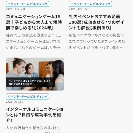
イベント・チームビルディング
イベント・チームビルディング
2021.02.15
2021.04.28
社内イベントおすすめ企画
コミュニケーションゲーム15
100選！成功させる7つのポイ
選｜子どもから大人まで短時
ントも解説【事例あり】
間で楽しめる！【2024年】
新型コロナウイルスなどの影響で、
社員同士の交流を促進するコミュ
これまで行っていたオフラインの社
ニケーションゲームが注目されて
内イベントが中断されている企業
います。これらのゲームは、リラック
が増えていますね。そこで、この記
スしながら楽しめるだけでなく、職
事では社内イベントの目的や効果、
場での意義を見いだすこともできま
そしてオンライン社内イベントのメ
す。しかし、「遊びのように思えて実
リットやデメリットを解説します […]
益が感じられない…」と感じる […]
イベント・チームビルディング
2021.01.19
インターナルコミュニケーショ
ンとは？目的や成功事例を紹
介！
人材の流動化や働き方の多様化、