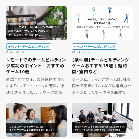
site）」とは、英語で「離れた場所」を
ティ化により、様々な国籍の人や価
意味します。 異なる環境で会議を
値観を持つ人と相互作用しながら
実施することで新たな発想・アイデ
仕事をするのが当たり前になって
アにつながるなどの […]
きました。 チームワークのメリッ
[…]
イベント・チームビルディング
イベント・チームビルディング
2021.12.15
2021.12.02
リモートでのチームビルディン
【条件別】チームビルディング
グ成功のポイント｜おすすめ
ゲームおすすめ15選｜短時
ゲーム10選
間・室内など
新型コロナウイルス感染症の流行
チームビルディングゲームは、社員
により、リモートワークの普及が急
同士で交流が図れながら組織力や
速に進みました。テレワーク環境下
チームとしての一体感を醸成でき
の社員間のコミュニケーション不足
るプログラムとして注目されていま
は多くの企業が抱えている問題で
す。 楽しみながらおこなえる一方
すが、チームビルディングはオンラ
で、「ゲームなので、本当にチーム
インでもなお効果的な取り組みで
ビルディングに効果的かがわから
す […]
な […]