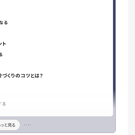
なる
ント
る
る
介づくりのコツとは？
する
もっと見る