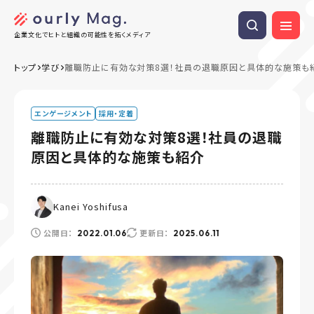
企業文化でヒトと組織の可能性を拓くメディア
トップ
学び
離職防止に有効な対策8選！社員の退職原因と具体的な施策も
エンゲージメント
採用・定着
離職防止に有効な対策8選！社員の退職
原因と具体的な施策も紹介
Kanei Yoshifusa
公開日：
更新日：
2022.01.06
2025.06.11