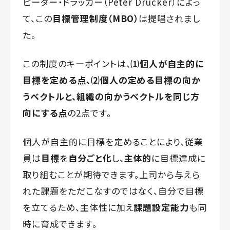
ピーター・ドラッカー（Peter Drucker）によっ
て、この
目標管理制度（MBO）
は提唱されまし
た。
この制度のキーポイントは、
⑴個人が自主的に
目標を定める点、⑵個人の定める目標の向か
うベクトルと、組織の向かうベクトルを同じ方
向にする点
の2点です。
個人が自主的に目標を定めることにより、従業
員は
目標
を
自分ごと化
し、
主体的
に目標達成に
取り組むことが期待できます。上司から与えら
れた課題をただこなすのではなく、自分で目標
を立てるため、主体性に加え
課題設定能力
も同
時に育成できます。