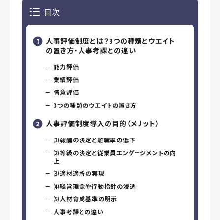
目次
人事評価制度とは？3つの種類とウエイト
の置き方・人事考課との違い
能力評価
業績評価
情意評価
3つの種類のウエイトの置き方
人事評価制度導入の目的（メリット）
⑴報酬の決定と離職率の低下
⑵等級の決定と従業員エンゲージメントの向
上
⑶適材適所の実現
⑷経営理念や行動指針の浸透
⑸人材育成基準の明示
人事考課との違い