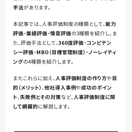
手法
があります。
本記事では、人事評価制度の種類として、
能力
評価
・
業績評価
・
情意評価
の3種類を紹介し、ま
た、評価手法として、
360度評価
・
コンピテン
シー評価
・
MBO（目標管理制度）
・
ノーレイティ
ング
の4種類を紹介します。
またこれらに加え、
人事評価制度の作り方
や
目
的（メリット）
、
他社導入事例
や
成功のポイン
ト
、
失敗例とその対策
など、
人事評価制度に関
して網羅的
に解説します。