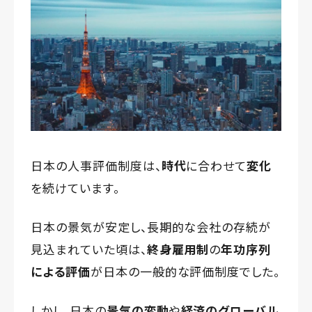
日本の人事評価制度は、
時代
に合わせて
変化
を続けています。
日本の景気が安定し、長期的な会社の存続が
見込まれていた頃は、
終身雇用制
の
年功序列
による評価
が日本の一般的な評価制度でした。
しかし、日本の
景気の変動
や
経済のグローバル