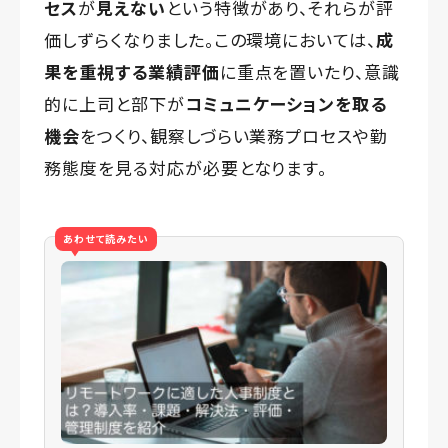
セス
が
見えない
という特徴があり、それらが評
価しずらくなりました。この環境においては、
成
果を重視する業績評価
に重点を置いたり、意識
的に上司と部下が
コミュニケーションを取る
機会
をつくり、観察しづらい業務プロセスや勤
務態度を見る対応が必要となります。
あわせて読みたい