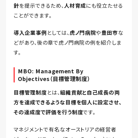
針
を提示できるため、
人材育成
にも役立たせる
ことができます。
導入企業事例
としては、
虎ノ門病院
や
豊田市
な
どがあり、後の章で虎ノ門病院の例を紹介しま
す。
MBO: Management By
Objectives（目標管理制度）
目標管理制度
とは、
組織貢献と自己成長の両
方を達成できるような目標を個人に設定させ、
その達成度で評価を行う制度
です。
マネジメントで有名なオーストリアの経営者