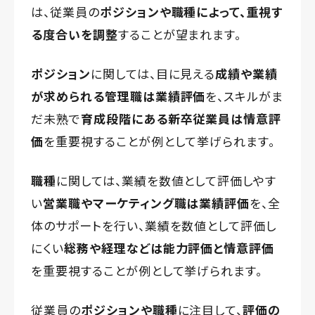
は、従業員の
ポジションや職種によって、重視す
る度合いを調整
することが望まれます。
ポジション
に関しては、目に見える
成績や業績
が求められる管理職は業績評価
を、スキルがま
だ未熟で
育成段階にある新卒従業員は情意評
価
を重要視することが例として挙げられます。
職種
に関しては、業績を数値として評価しやす
い
営業職やマーケティング職は業績評価
を、全
体のサポートを行い、業績を数値として評価し
にくい
総務や経理などは能力評価と情意評価
を重要視することが例として挙げられます。
従業員の
ポジションや職種
に注目して、
評価の