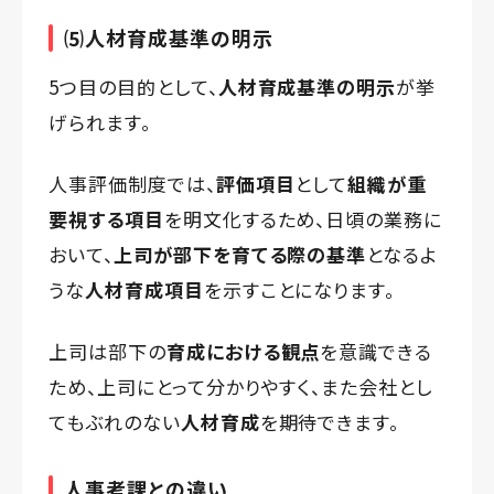
⑸人材育成基準の明示
5つ目の目的として、
人材育成基準の明示
が挙
げられます。
人事評価制度では、
評価項目
として
組織が重
要視する項目
を明文化するため、日頃の業務に
おいて、
上司が部下を育てる際の基準
となるよ
うな
人材育成項目
を示すことになります。
上司は部下の
育成における観点
を意識できる
ため、上司にとって分かりやすく、また会社とし
てもぶれのない
人材育成
を期待できます。
人事考課との違い