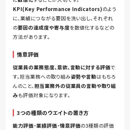
KPI(Key Performance Indicators)
のよう
に、業績につながる要因を洗い出し、それぞれ
の
要因の達成度や寄与度
を数値化するなどの
方法があります。
情意評価
従業員の業務態度、意欲、言動に対する評価
で
す。担当業務への取り組み
姿勢や言動
はもちろ
んのこと、
担当業務外の従業員の言動や取り組
み
も評価対象になります。
3つの種類のウエイトの置き方
能力評価
・
業績評価
・
情意評価
の3種類の評価