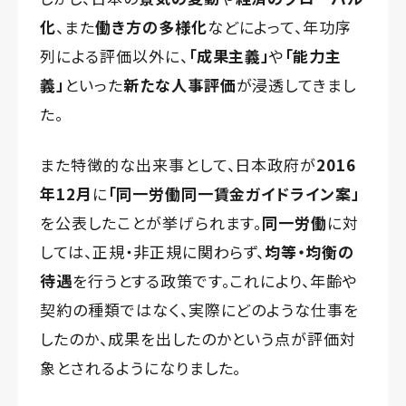
化
、また
働き方の多様化
などによって、年功序
列による評価以外に、
「成果主義」
や
「能力主
義」
といった
新たな人事評価
が浸透してきまし
た。
また特徴的な出来事として、日本政府が
2016
年12月
に
「同一労働同一賃金ガイドライン案」
を公表したことが挙げられます。
同一労働
に対
しては、正規・非正規に関わらず、
均等・均衡の
待遇
を行うとする政策です。これにより、年齢や
契約の種類ではなく、実際にどのような仕事を
したのか、成果を出したのかという点が評価対
象とされるようになりました。