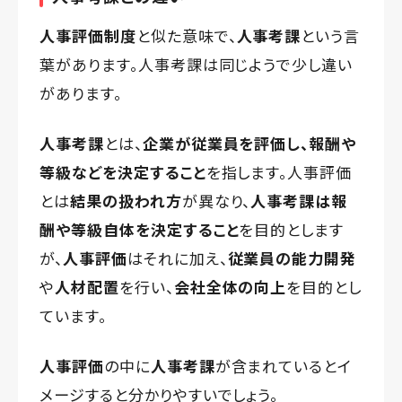
人事評価制度
と似た意味で、
人事考課
という言
葉があります。人事考課は同じようで少し違い
があります。
人事考課
とは、
企業が従業員を評価し、報酬や
等級などを決定すること
を指します。人事評価
とは
結果の扱われ方
が異なり、
人事考課は報
酬や等級自体を決定すること
を目的とします
が、
人事評価
はそれに加え、
従業員の能力開発
や
人材配置
を行い、
会社全体の向上
を目的とし
ています。
人事評価
の中に
人事考課
が含まれているとイ
メージすると分かりやすいでしょう。