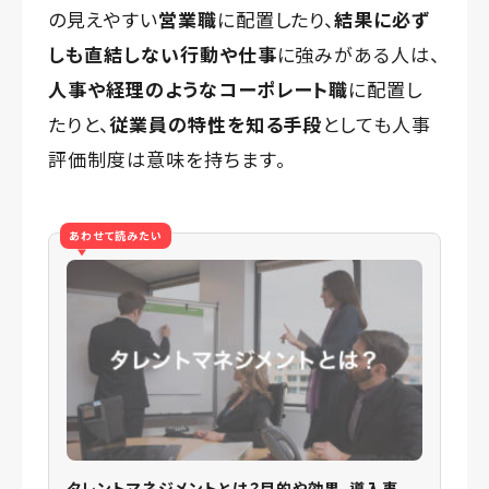
の見えやすい
営業職
に配置したり、
結果に必ず
しも直結しない行動や仕事
に強みがある人は、
人事や経理のようなコーポレート職
に配置し
たりと、
従業員の特性を知る手段
としても人事
評価制度は意味を持ちます。
あわせて読みたい
タレントマネジメントとは？目的や効果、導入事