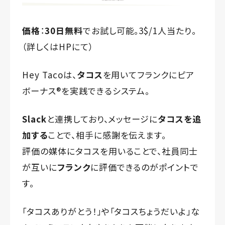
価格
：
30日無料
でお試し可能。3$/1人当たり。
（詳しくは
HP
にて）
Hey Tacoは、
タコス
を用いてフランクにピア
ボーナス®️を実践できるシステム。
Slack
と連携しており、メッセージに
タコスを追
加する
ことで、相手に感謝を伝えます。
評価の媒体にタコスを用いることで、社員同士
が互いに
フランク
に評価できるのがポイントで
す。
「タコスありがとう！」や「タコスちょうだいよ」な