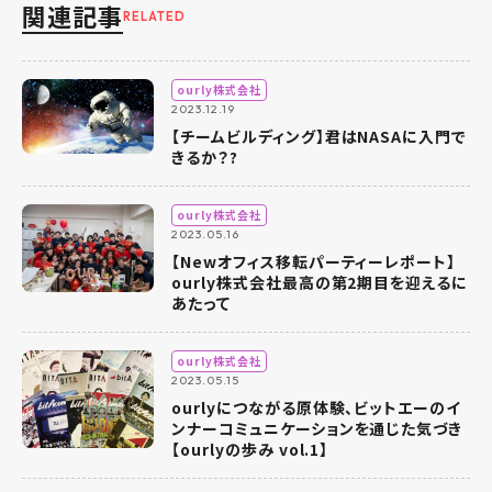
関連記事
RELATED
ourly株式会社
2023.12.19
【チームビルディング】君はNASAに入門で
きるか？?
ourly株式会社
2023.05.16
【Newオフィス移転パーティーレポート】
ourly株式会社最高の第2期目を迎えるに
あたって
ourly株式会社
2023.05.15
ourlyにつながる原体験、ビットエーのイ
ンナーコミュニケーションを通じた気づき
【ourlyの歩み vol.1】