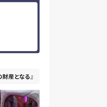
の財産となる
』