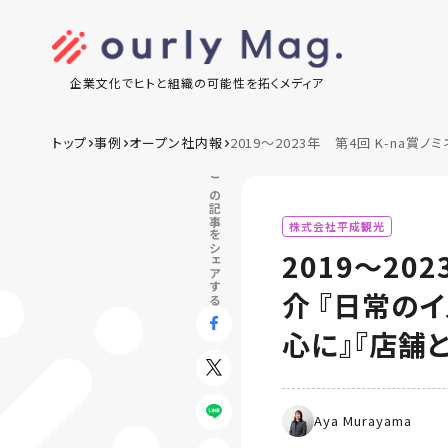
企業文化でヒトと組織の可能性を拓くメディア
トップ
事例
オープン社内報
2019～2023年 第4回 K-n
この記事をシェアする
株式会社平成観光
2019～20
介 『日常の
心に』『店舗
Aya Murayama