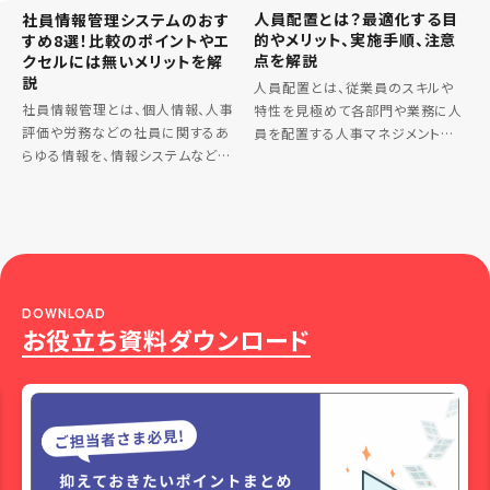
人員配置とは？最適化する目
社員情報管理システムのおす
的やメリット、実施手順、注意
すめ8選！比較のポイントやエ
点を解説
クセルには無いメリットを解
説
人員配置とは、従業員のスキルや
社員情報管理とは、個人情報、人事
特性を見極めて各部門や業務に人
評価や労務などの社員に関するあ
員を配置する人事マネジメントの
らゆる情報を、情報システムなどの
ひとつです。人員配置の最適化は、
データベースで管理することです。
生産性向上や離職率防止につなが
社員情報管理は、システムを導入す
るため、多くの企業で重要視されて
ることで、 情報管理を効率化できる
います。 そこで、この記事では、人員
情報漏洩のリスクが減る […]
[…]
DOWNLOAD
お役立ち資料ダウンロード