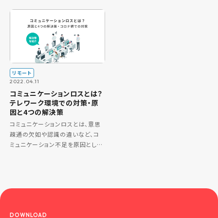
わらず、情報が正確に伝達できてい
多いのではないでしょうか。この記
ない状態です。情報が省略されてい
事では、 なぜテレワーク中に雑談
たり、思い込みが発生したりするこ
が必要なのか知りたい テレワーク
とでコミュニケーションに失敗し
中にコミュニケーションを活性化さ
[…]
せ […]
リモート
2022.04.11
コミュニケーションロスとは？
テレワーク環境での対策・原
因と4つの解決策
コミュニケーションロスとは、意思
疎通の欠如や認識の違いなど、コ
ミュニケーション不足を原因として
生じるミスや過失のことです。 コ
ミュニケーションロスの根本的な原
因は「ヒューマンエラー：意図しな
い結果を生じる人間の行為」です
[…]
DOWNLOAD