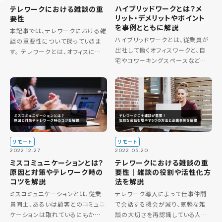
ハイブリッドワークとは？メ
テレワークにおける雑談の重
リット・デメリットやポイント
要性
を事例とともに解説
本記事では、テレワークにおける雑
ハイブリッドワークとは、従業員が
談の重要性について探っていきま
出社して働くオフィスワークと、自
す。 テレワークとは、オフィスに出
宅やコワーキングスペースなどの
勤する代わりに自宅や遠隔地から
好きな場所で働くテレワークの2つ
業務を行う働き方のことを指しま
を組み合わせた働き方です。社会情
す。しかし、テレワークには孤独感
勢や個人的な都合など、その時々
やコミュニケーションの欠如などの
の状況に合わせ柔軟な対応ができ
[…]
る […]
リモート
リモート
2022.12.27
2022.05.20
ミスコミュニケーションとは？
テレワークにおける雑談の重
原因と対策やテレワーク時の
要性｜雑談の役割や活性化方
コツを解説
法を解説
ミスコミュニケーションとは、従業
テレワーク導入によって仕事仲間
員同士、あるいは顧客とのコミュニ
で会話する機会が減り、気軽な雑
ケーションは取れているにもかか
談の大切さを再認識している人は