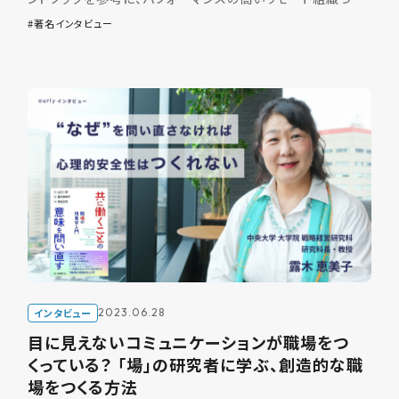
りを進めてこられたといいます。 今回は『 […]
著名インタビュー
インタビュー
2023.06.28
目に見えないコミュニケーションが職場をつ
くっている？ 「場」の研究者に学ぶ、創造的な職
場をつくる方法