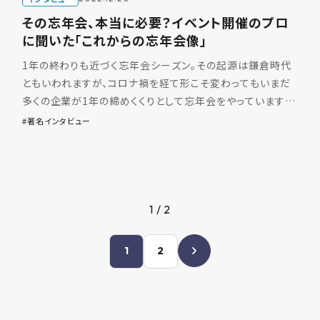
その忘年会、本当に必要？イベント開催のプロ
に聞いた「これからの忘年会像」
1年の終わりも近づく忘年会シーズン。その起源は鎌倉時代
ともいわれますが、コロナ禍を経て形こそ変わってもいまだ
多くの企業が1年の締めくくりとして忘年会をやっています。
とはいえ、昔からの風潮でなんとなくで開催している企業も
著名インタビュー
[…]
1 / 2
1
2