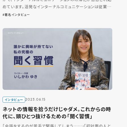
めています。活発なインターナルコミュニケーションは従業員
エンゲージメントの向上にも繋がる重要なファクターである
著名インタビュー
[…]
インタビュー
2023.06.15
ネットの情報を拾うだけじゃダメ。これからの時
代に、頭ひとつ抜けるための「聞く習慣」
「会話をするのが苦手で緊張してしまう……」「初対面の人と