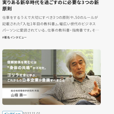
実りある新卒時代を過ごすのに必要な3つの新
原則
仕事をするうえで大切にすべき3つの原則や、50のルールが
記載された『入社1年目の教科書』。幅広い世代のビジネス
パーソンに愛読されている、仕事の教科書・指南書です。そん
な『入社1年目の教科書』について、ourly Mag. […]
著名インタビュー
インタビュー
2022.12.01