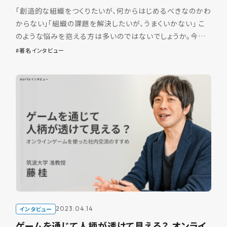
「創造的な組織をつくりたいが、何からはじめるべきなのかわ
からない」「組織の課題を解決したいが、うまくいかない」 こ
のような悩みを抱える方は多いのではないでしょうか。今回
は『共に働くことの意味を問い直す – 職 […]
著名インタビュー
インタビュー
2023.04.14
ゲームを通じて人柄が透けて見える？ オンライ