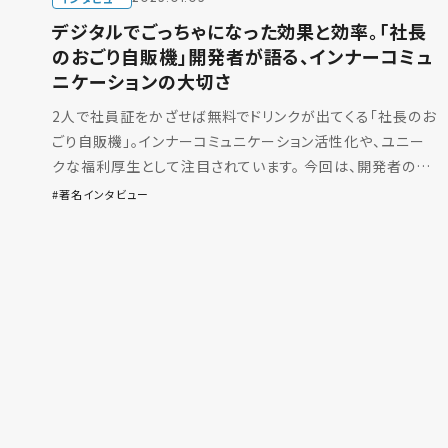
デジタルでごっちゃになった効果と効率。「社長
のおごり自販機」開発者が語る、インナーコミュ
ニケーションの大切さ
2人で社員証をかざせば無料でドリンクが出てくる「社長のお
ごり自販機」。インナーコミュニケーション活性化や、ユニー
クな福利厚生として注目されています。 今回は、開発者の森
さんにインタビュー。「社長のおごり自販機」がどんな社 […]
著名インタビュー