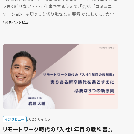
うまく話せない……」 仕事をするうえで、「会話」「コミュニ
ケーション」は切っても切り離せない要素です。しかし、会話
をするのが苦手、雑談が広がらないと悩む人も多いので […]
著名インタビュー
インタビュー
2023.04.05
リモートワーク時代の『入社1年目の教科書』。