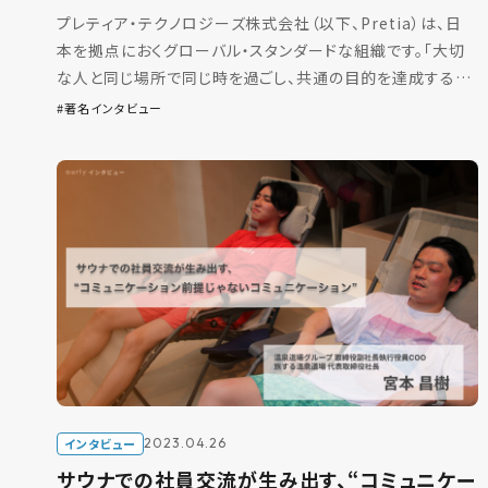
プレティア・テクノロジーズ株式会社（以下、Pretia）は、日
本を拠点におくグローバル・スタンダードな組織です。「大切
な人と同じ場所で同じ時を過ごし、共通の目的を達成する」
という本質的幸福を実現するため、「AR」（Aug […]
著名インタビュー
インタビュー
2023.04.26
サウナでの社員交流が生み出す、“コミュニケー