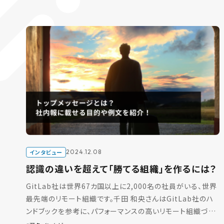
インタビュー
2024.12.08
認識の違いを超えて「勝てる組織」を作るには？
GitLab社は世界67カ国以上に2,000名の社員がいる、世界
最先端のリモート組織です。千田 和央さんはGitLab社のハ
ンドブックを参考に、パフォーマンスの高いリモート組織づく
りを進めてこられたといいます。 前回はリ […]