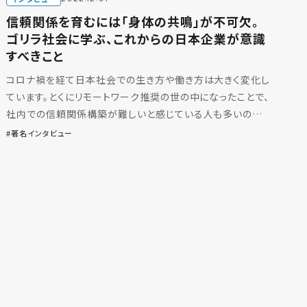
信頼関係を育むには「身体の共鳴」が不可欠。
ゴリラ社会に学ぶ、これからの日本企業が意識
すべきこと
コロナ禍を経て日本社会での生き方や働き方は大きく変化し
ています。とくにリモートワーク推奨の世の中になったことで、
社内での信頼関係構築が難しいと感じている人も多いので
はないでしょうか。 今回は、霊長類学者で総合地球環境学研
著名インタビュー
[…]