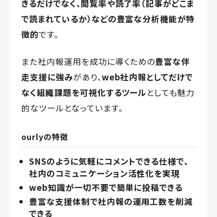
きるだけでなく、
閲覧率や読了率（記事がどこま
で読まれているか）
などの
豊富な分析機能が特
徴的
です。
また社内報運用を成功に導くための
豊富な伴
走支援に強み
があり、
web社内報としてだけで
なく組織課題を可視化するツール
としても魅力
的なツールとなっています。
ourlyの特徴
SNSのように気軽にコメントできる仕様で、
社内のコミュニケーション活性化を実現
web知識が一切不要で簡単に投稿できる
豊富な支援体制で社内報の運用工数を削減
できる