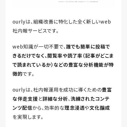
ourlyは、組織改善に特化した全く新しいweb
社内報サービスです。
web知識が一切不要で、
誰でも簡単に投稿で
きるだけでなく、
閲覧率や読了率（記事がどこま
で読まれているか）などの
豊富な分析機能が特
徴的
です。
ourlyは、社内報運用を成功に導くための
豊富
な伴走支援
と
詳細な分析
、
洗練されたコンテ
ンツ配信
から、効率的な
理念浸透
や
文化醸成
を実現します。