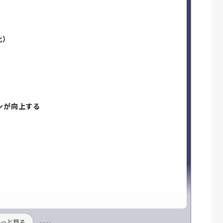
）
化）
ンが向上する
もっと見る