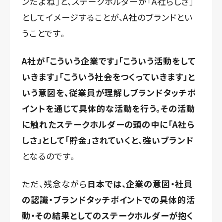
ンだよね」と、ステークホルダーが「A社らしさ」
としてイメージすることが、A社のブランドとい
うことです。
A社が「こういう企業です」「こういう活動をして
いきます」「こういう社会をつくっていきます」と
いう意図を、従業員
が理解し
ブランドタッチポ
イント
を通じて具体的な活動を行う。
その
活動
に触れた
ステークホルダーの頭の中に「A社ら
しさ」と
して「貯金」されていくと
、強いブランド
となるのです。
ただ、残念ながら
日本
で
は、企業の意図・社員
の認識
・ブランドタッチポイント
での具体的活
動
・
その結果としての
ステークホルダーが抱く