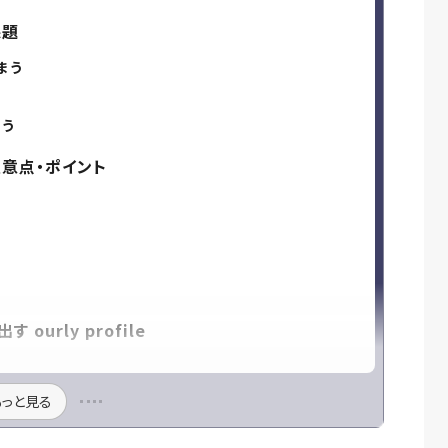
課題
まう
まう
意点・ポイント
urly profile
もっと見る