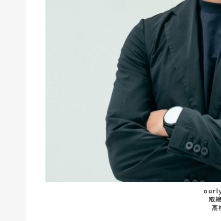
our
取締
髙