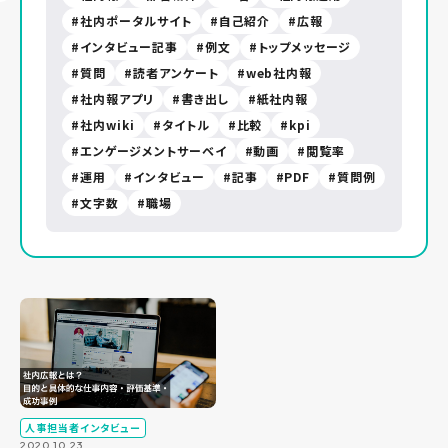
社内ポータルサイト
自己紹介
広報
インタビュー記事
例文
トップメッセージ
質問
読者アンケート
web社内報
社内報アプリ
書き出し
紙社内報
社内wiki
タイトル
比較
kpi
エンゲージメントサーベイ
動画
閲覧率
運用
インタビュー
記事
PDF
質問例
文字数
職場
人事担当者インタビュー
2020.10.23