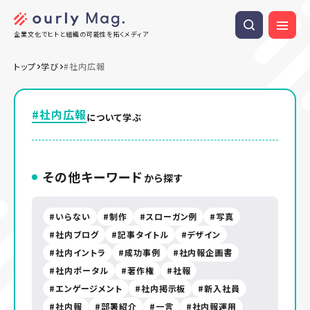
企業文化でヒトと組織の可能性を拓くメディア
トップ
学び
#社内広報
#社内広報
について学ぶ
その他キーワード
から探す
いらない
制作
スローガン例
写真
社内ブログ
記事タイトル
デザイン
社内イントラ
成功事例
社内報企画書
社内ポータル
著作権
社報
エンゲージメント
社内掲示板
新入社員
社内報
部署紹介
一言
社内報運用