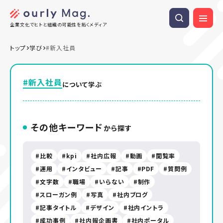
企業文化でヒトと組織の可能性を拓くメディア
トップ
学び
#新入社員
#新入社員
について学ぶ
その他キーワード
から探す
比較
kpi
社内広報
動画
閲覧率
運用
インタビュー
記事
PDF
質問例
文字数
職場
いらない
制作
スローガン例
写真
社内ブログ
記事タイトル
デザイン
社内イントラ
成功事例
社内報企画書
社内ポータル