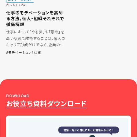
2024.10.24
仕事のモチベーションを高め
る方法。個人・組織それぞれで
徹底解説
仕事において「やる気」や「意欲」を
高い状態で維持することは、個人の
キャリア形成だけでなく、企業の生
産性向上や離職率の低減にもつな
モチベーション
仕事
がります。 本記事では、モチベー
ションの基本概念から、心理学的な
視点による動機づけ理論の進化
[…]
DOWNLOAD
お役立ち資料ダウンロード