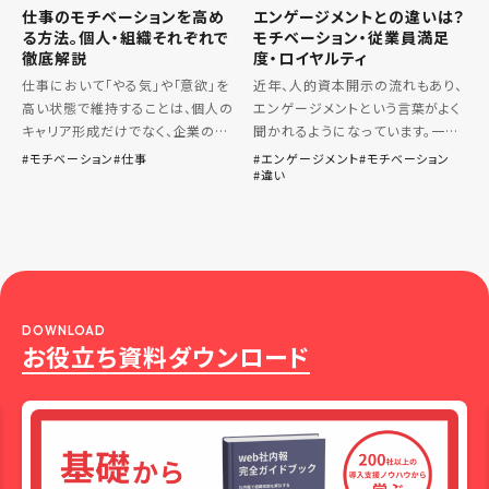
仕事のモチベーションを高め
エンゲージメントとの違いは？
る方法。個人・組織それぞれで
モチベーション・従業員満足
徹底解説
度・ロイヤルティ
仕事において「やる気」や「意欲」を
近年、人的資本開示の流れもあり、
高い状態で維持することは、個人の
エンゲージメントという言葉がよく
キャリア形成だけでなく、企業の生
聞かれるようになっています。一方
産性向上や離職率の低減にもつな
で、モチベーション・従業員満足度・
モチベーション
仕事
エンゲージメント
モチベーション
違い
がります。 本記事では、モチベー
ロイヤリティなど似た概念や言葉
ションの基本概念から、心理学的な
がこれまでも使われています。 組織
視点による動機づけ理論の進化
が従業員の生産性を高め、組 […]
[…]
DOWNLOAD
お役立ち資料ダウンロード